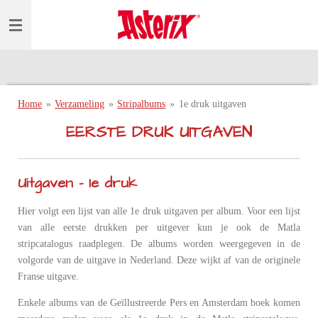
Ga
direct
naar
de
hoofdinhoud
Home
»
Verzameling
»
Stripalbums
»
1e druk uitgaven
EERSTE DRUK UITGAVEN
Uitgaven - 1e druk
Hier volgt een lijst van alle 1e druk uitgaven per album. Voor een lijst
van alle eerste drukken per uitgever kun je ook de Matla
stripcatalogus raadplegen. De albums worden weergegeven in de
volgorde van de uitgave in Nederland. Deze wijkt af van de originele
Franse uitgave.
Enkele albums van de Geïllustreerde Pers en Amsterdam boek komen