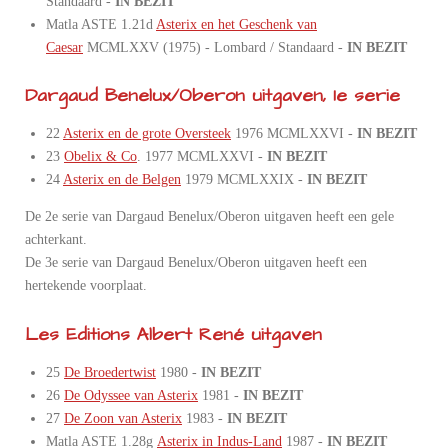
Standaard -
IN BEZIT
Matla ASTE 1.21d
Asterix en het Geschenk van
Caesar
MCMLXXV (1975) - Lombard / Standaard -
IN BEZIT
Dargaud Benelux/Oberon uitgaven, 1e serie
22
Asterix en de grote Oversteek
1976 MCMLXXVI -
IN BEZIT
23
Obelix & Co
. 1977 MCMLXXVI -
IN BEZIT
24
Asterix en de Belgen
1979 MCMLXXIX -
IN BEZIT
De 2e serie van Dargaud Benelux/Oberon uitgaven heeft een gele
achterkant.
De 3e serie van Dargaud Benelux/Oberon uitgaven heeft een
hertekende voorplaat.
Les Editions Albert René uitgaven
25
De Broedertwist
1980 -
IN BEZIT
26
De Odyssee van Asterix
1981 -
IN BEZIT
27
De Zoon van Asterix
1983 -
IN BEZIT
Matla ASTE 1.28g
Asterix in Indus-Land
1987 -
IN BEZIT