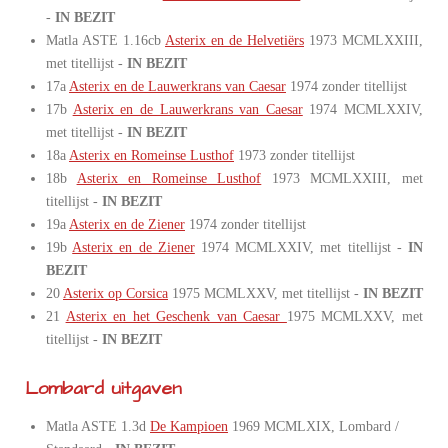
-
IN BEZIT
Matla ASTE 1.16cb
Asterix en de Helvetiërs
1973 MCMLXXIII,
met titellijst -
IN BEZIT
17a
Asterix en de Lauwerkrans van Caesar
1974 zonder titellijst
17b
Asterix en de Lauwerkrans van Caesar
1974 MCMLXXIV,
met titellijst -
IN BEZIT
18a
Asterix en Romeinse Lusthof
1973 zonder titellijst
18b
Asterix en Romeinse Lusthof
1973 MCMLXXIII, met
titellijst -
IN BEZIT
19a
Asterix en de Ziener
1974 zonder titellijst
19b
Asterix en de Ziener
1974 MCMLXXIV, met titellijst -
IN
BEZIT
20
Asterix op Corsica
1975 MCMLXXV, met titellijst -
IN BEZIT
21
Asterix en het Geschenk van Caesar
1975 MCMLXXV, met
titellijst -
IN BEZIT
Lombard uitgaven
Matla ASTE 1.3d
De Kampioen
1969 MCMLXIX, Lombard /