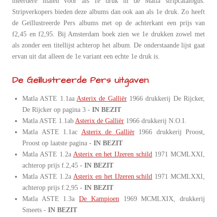
meerdere malen voor als 1e druk in de Matla stripcatalogus.
Stripverkopers bieden deze albums dan ook aan als 1e druk. Zo heeft
de Geïllustreerde Pers albums met op de achterkant een prijs van
f2,45 en f2,95. Bij Amsterdam boek zien we 1e drukken zowel met
als zonder een titellijst achterop het album. De onderstaande lijst gaat
ervan uit dat alleen de 1e variant een echte 1e druk is.
De Geïllustreerde Pers uitgaven
Matla ASTE 1.1aa
Asterix de Galliër
1966 drukkerij De Rijcker,
De Rijcker op pagina 3 -
IN BEZIT
Matla ASTE 1.1ab
Asterix de Galliër
1966 drukkerij N.O.I.
Matla ASTE 1.1ac
Asterix de Galliër
1966 drukkerij Proost,
Proost op laatste pagina -
IN BEZIT
Matla ASTE 1.2a
Asterix en het IJzeren schild
1971 MCMLXXI,
achterop prijs f.2,45 -
IN BEZIT
Matla ASTE 1.2a
Asterix en het IJzeren schild
1971 MCMLXXI,
achterop prijs f.2,95 -
IN BEZIT
Matla ASTE 1.3a
De Kampioen
1969 MCMLXIX, drukkerij
Smeets -
IN BEZIT