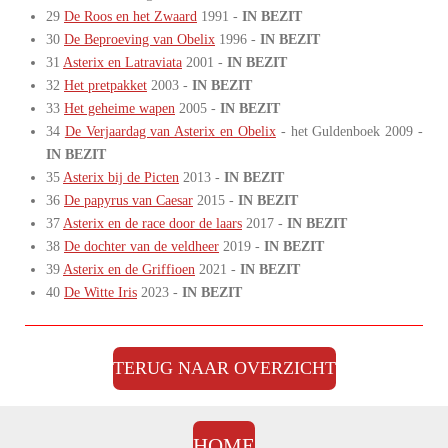
29
De Roos en het Zwaard
1991 -
IN BEZIT
30
De Beproeving van Obelix
1996 -
IN BEZIT
31
Asterix en Latraviata
2001 -
IN BEZIT
32
Het pretpakket
2003 -
IN BEZIT
33
Het geheime wapen
2005 -
IN BEZIT
34
De Verjaardag van Asterix en Obelix
- het Guldenboek 2009 -
IN BEZIT
35
Asterix bij de Picten
2013 -
IN BEZIT
36
De papyrus van Caesar
2015 -
IN BEZIT
37
Asterix en de race door de laars
2017 -
IN BEZIT
38
De dochter van de veldheer
2019 -
IN BEZIT
39
Asterix en de Griffioen
2021 -
IN BEZIT
40
De Witte Iris
2023 -
IN BEZIT
TERUG NAAR OVERZICHT
HOME