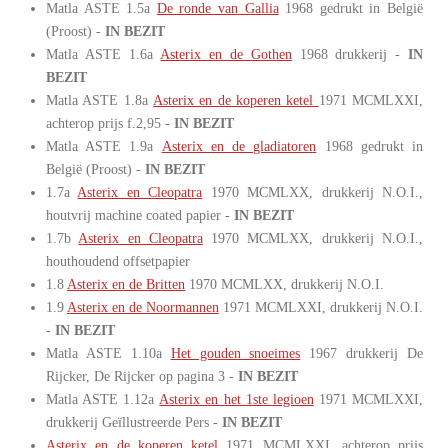
Matla ASTE 1.5a
De ronde van Gallia
1968 gedrukt in België
(Proost) -
IN BEZIT
Matla ASTE 1.6a
Asterix en de Gothen
1968 drukkerij -
IN
BEZIT
Matla ASTE 1.8a
Asterix en de koperen ketel
1971 MCMLXXI,
achterop prijs f.2,95 -
IN BEZIT
Matla ASTE 1.9a
Asterix en de gladiatoren
1968 gedrukt in
België (Proost) -
IN BEZIT
1.7a
Asterix en Cleopatra
1970 MCMLXX, drukkerij N.O.I.,
houtvrij machine coated papier -
IN BEZIT
1.7b
Asterix en Cleopatra
1970 MCMLXX, drukkerij N.O.I.,
houthoudend offsetpapier
1.8
Asterix en de Britten
1970 MCMLXX, drukkerij N.O.I.
1.9
Asterix en de Noormannen
1971 MCMLXXI, drukkerij N.O.I.
-
IN BEZIT
Matla ASTE 1.10a
Het gouden snoeimes
1967 drukkerij De
Rijcker, De Rijcker op pagina 3 -
IN BEZIT
Matla ASTE 1.12a
Asterix en het 1ste legioen
1971 MCMLXXI,
drukkerij Geïllustreerde Pers -
IN BEZIT
Asterix en de koperen ketel
1971 MCMLXXI, achterop prijs