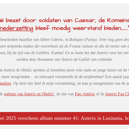
ië bezet door soldaten van Caesar, de Romeinse
nederzetting
bleef moedig weerstand bieden........
e bescheiden huurflat van Albert Uderzo, in Bobigny (Parijs). Over nog geen dr
n stripreeks maken die voortvloeit uit de Franse cultuur en die de eerste van 
or, bij de tijd van de Galliërs. Eureka! En zo komt het dat Asterix voor het ee
worden deze Avonturen van Asterix de Galliër een cultreeks.
 Asterix & Obelix spreken al tientallen jaren vele oude en jonge lezers tot de
n meer terugvinden... en uiteraard verzamelde ik de stripboeken! Een aantal ja
ameling
. Op deze site deel ik mijn verzameling, en kun je meegenieten van de p
 de
website van Asterix en Obelix!
, de site van
Parc Astérix
of
de
Asterix Fan C
er 2025 verscheen album nummer 41: Asterix in Lusitania, le