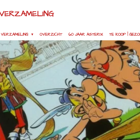
 VERZAMELING
VERZAMELING
OVERZICHT
60 JAAR ASTERIX
TE KOOP | GEZ