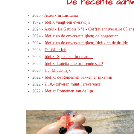
De recente aanw
2025 -
Asterix in Lusitania
1972 -
Idéfix vangt een everzwijn
2024 -
Astérix Le Gaulois N°1 - Coffret anniversaire 65 ans
2024 -
Idefix en de onverzettelijken; de bosgeesten
2024 -
Idefix en de onverzettelijken; Idefix en de druïde
2023 -
De Witte Iris
2023 -
Idefix: Spektakel in de arena
2023 -
Idefix: Lutetia, die bruisende stad!
2023 -
Het Middenrijk
2022 -
Idefix: de Romeinen bakken er niks van
2022 -
€ 10,- zilveren munt 'Irrévérence'
2022 -
Idefix: Romeinen aan de lijn