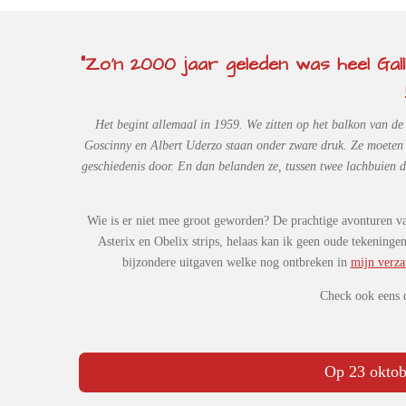
"Zo'n 2000 jaar geleden was heel Gall
Het begint allemaal in 1959. We zitten op het balkon van d
Goscinny en Albert Uderzo staan onder zware druk. Ze moeten ee
geschiedenis door. En dan belanden ze, tussen twee lachbuien do
Wie is er niet mee groot geworden? De prachtige avonturen van
Asterix en Obelix strips, helaas kan ik geen oude tekeninge
bijzondere uitgaven welke nog ontbreken in
mijn verz
Check ook eens
Op 23 oktob