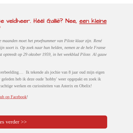
 veldheer. Héél Gallië? Nee,
een kleine
"
ie maanden moet het proefnummer van Pilote klaar zijn. René
zijn soort is. Op zoek naar hun helden, nemen ze de hele Franse
rst optreedt op 29 oktober 1959, in het weekblad Pilote. Al gauw
 verbeelding....
Ik tekende als jochie van 8 jaar oud mijn eigen
ar geleden heb ik deze oude 'hobby' weer opgepakt en zoek ik
rachtige werken en curiositeiten van Asterix en Obelix!
lub op Facebook
!
es verder >>