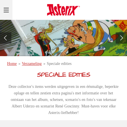
Ga
direct
naar
de
hoofdinhoud
Home
»
Verzameling
»
Speciale edities
SPECIALE EDITIES
Deze collector's items werden uitgegeven in een éénmalige, beperkte
oplage en tellen zestien extra pagina's met informatie over het
ontstaan van het album, schetsen, scenario's en foto's van tekenaar
Albert Uderzo en scenarist René Goscinny. Must-haves voor elke
Asterix-liefhebber!