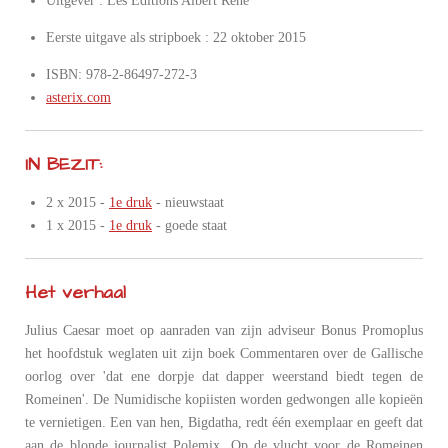
Uitgever : Les Editions Albert René
Eerste uitgave als stripboek : 22 oktober 2015
ISBN: 978-2-86497-272-3
asterix.com
IN BEZIT:
2 x 2015 -
1e druk
- nieuwstaat
1 x 2015 -
1e druk
- goede staat
Het verhaal
Julius Caesar moet op aanraden van zijn adviseur Bonus Promoplus
het hoofdstuk weglaten uit zijn boek Commentaren over de Gallische
oorlog over 'dat ene dorpje dat dapper weerstand biedt tegen de
Romeinen'. De Numidische kopiisten worden gedwongen alle kopieën
te vernietigen. Een van hen, Bigdatha, redt één exemplaar en geeft dat
aan de blonde journalist Polemix. Op de vlucht voor de Romeinen