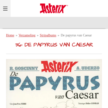
Ga
direct
naar
de
hoofdinhoud
Home
»
Verzameling
»
Stripalbums
»
De papyrus van Caesar
36: DE PAPYRUS VAN CAESAR