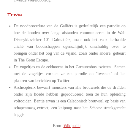
Tweede Wereldoorlog.
Trivia
De noodprocedure van de Galliërs is gedeeltelijk een parodie op
hoe de honden over lange afstanden communiceren in de Walt
Disneyklassieker 101 Dalmatiërs, maar ook het vaak herhaalde
cliché van boodschappen ogenschijnlijk onschuldig over te
brengen onder het oog van de vijand, zoals onder andere, gebeurt
in The Great Escape.
De vogeltjes en de eekhoorns in het Carnutenbos 'twieten'. Samen
met de vogeltjes vormen ze een parodie op "tweeten" of het
plaatsen van berichten op Twitter.
Archeopterix bewaart monsters van alle brouwsels die de druïden
onder zijn hoede hebben geproduceerd toen ze hun opleiding
voltooiden. Eentje ervan is een Caledonisch brouwsel op basis van
schapenmaag-extract, een knipoog naar het Schotse streekgerecht
haggis.
Bron:
Wikipedia