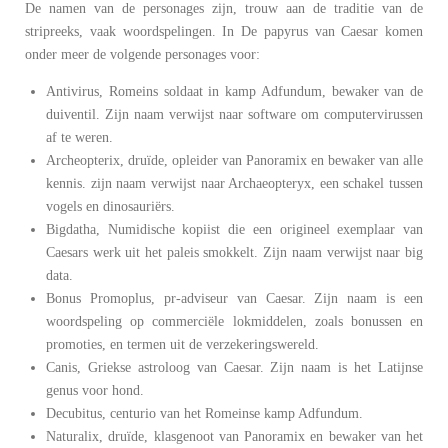
De namen van de personages zijn, trouw aan de traditie van de
stripreeks, vaak woordspelingen. In De papyrus van Caesar komen
onder meer de volgende personages voor:
Antivirus, Romeins soldaat in kamp Adfundum, bewaker van de
duiventil. Zijn naam verwijst naar software om computervirussen
af te weren.
Archeopterix, druïde, opleider van Panoramix en bewaker van alle
kennis. zijn naam verwijst naar Archaeopteryx, een schakel tussen
vogels en dinosauriërs.
Bigdatha, Numidische kopiist die een origineel exemplaar van
Caesars werk uit het paleis smokkelt. Zijn naam verwijst naar big
data.
Bonus Promoplus, pr-adviseur van Caesar. Zijn naam is een
woordspeling op commerciële lokmiddelen, zoals bonussen en
promoties, en termen uit de verzekeringswereld.
Canis, Griekse astroloog van Caesar. Zijn naam is het Latijnse
genus voor hond.
Decubitus, centurio van het Romeinse kamp Adfundum.
Naturalix, druïde, klasgenoot van Panoramix en bewaker van het