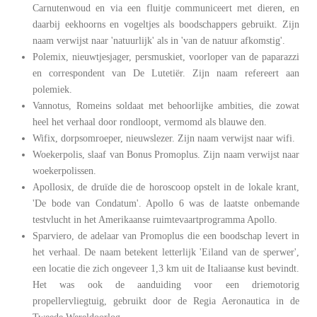
Carnutenwoud en via een fluitje communiceert met dieren, en
daarbij eekhoorns en vogeltjes als boodschappers gebruikt. Zijn
naam verwijst naar 'natuurlijk' als in 'van de natuur afkomstig'.
Polemix, nieuwtjesjager, persmuskiet, voorloper van de paparazzi
en correspondent van De Lutetiër. Zijn naam refereert aan
polemiek.
Vannotus, Romeins soldaat met behoorlijke ambities, die zowat
heel het verhaal door rondloopt, vermomd als blauwe den.
Wifix, dorpsomroeper, nieuwslezer. Zijn naam verwijst naar wifi.
Woekerpolis, slaaf van Bonus Promoplus. Zijn naam verwijst naar
woekerpolissen.
Apollosix, de druïde die de horoscoop opstelt in de lokale krant,
'De bode van Condatum'. Apollo 6 was de laatste onbemande
testvlucht in het Amerikaanse ruimtevaartprogramma Apollo.
Sparviero, de adelaar van Promoplus die een boodschap levert in
het verhaal. De naam betekent letterlijk 'Eiland van de sperwer',
een locatie die zich ongeveer 1,3 km uit de Italiaanse kust bevindt.
Het was ook de aanduiding voor een driemotorig
propellervliegtuig, gebruikt door de Regia Aeronautica in de