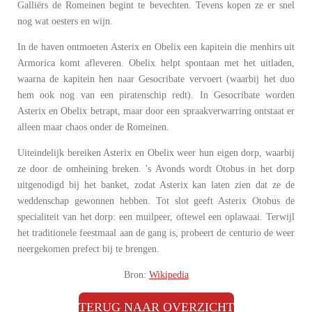
Galliërs de Romeinen begint te bevechten. Tevens kopen ze er snel
nog wat oesters en wijn.
In de haven ontmoeten Asterix en Obelix een kapitein die menhirs uit
Armorica komt afleveren. Obelix helpt spontaan met het uitladen,
waarna de kapitein hen naar Gesocribate vervoert (waarbij het duo
hem ook nog van een piratenschip redt). In Gesocribate worden
Asterix en Obelix betrapt, maar door een spraakverwarring ontstaat er
alleen maar chaos onder de Romeinen.
Uiteindelijk bereiken Asterix en Obelix weer hun eigen dorp, waarbij
ze door de omheining breken. 's Avonds wordt Otobus in het dorp
uitgenodigd bij het banket, zodat Asterix kan laten zien dat ze de
weddenschap gewonnen hebben. Tot slot geeft Asterix Otobus de
specialiteit van het dorp: een muilpeer, oftewel een oplawaai. Terwijl
het traditionele feestmaal aan de gang is, probeert de centurio de weer
neergekomen prefect bij te brengen.
Bron:
Wikipedia
TERUG NAAR OVERZICHT