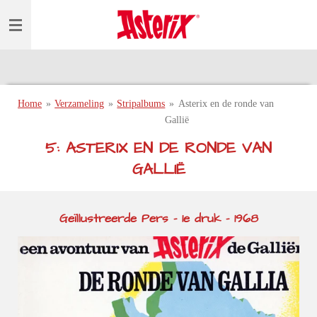
Ga
direct
naar
de
hoofdinhoud
Home
»
Verzameling
»
Stripalbums
»
Asterix en de ronde van
Gallië
5: ASTERIX EN DE RONDE VAN
GALLIË
Geïllustreerde Pers - 1e druk - 1968