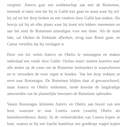
vergeten. Asterix gaat een weddenschap aan met de Romeinen,
teneinde te laten zien dat hij in Gallië kan gaan en staan waar hij wil:
hij zal uit het dorp breken en een rondreis door Gallië kan maken. Als
bewijs zal hij uit elke plaats waar hij komt iets lekkers meenemen en
aan het eind de Romeinen uitnodigen voor een diner. Als de stunt
lukt, zal Otobus de blokkade afbreken, terug naar Rome gaan, en
Caesar vertellen dat hij verslagen is.
Door een list weten Asterix en Obelix te ontsnappen en maken
inderdaad een ronde door Gallië. Otobus stuurt meteen koeriers naar
alle steden op de route om de Romeinse bestuurders te waarschuwen
en te verzoeken de twee tegen te houden. Van het dorp trekken ze
eerst naar Rotomagus. De Romeinen blijken daar al gewaarschuwd,
maar Asterix en Obelix ontkomen, mede doordat de langdradige
antwoorden van de plaatselijke bewoners de Romeinen ophouden.
Vanuit Rotomagus klimmen Asterix en Obelix aan boord van een
boot, waarmee ze naar Lutetia varen (waarbij Obelix als
buitenboordmotor dient). In de verkeersdrukte van Lutetia kopen ze
ham, waarna ze bij een louche handelaar een goedkope wagen kopen