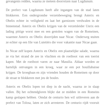
gevangenis redden, waarna ze meteen doorreizen naar Lugdunum.
De prefect van Lugdunum heeft alle ingangen van de stad laten
blokkeren. Een ondergrondse verzetsbeweging brengt Asterix en
Obelix echter in veiligheid en laat het garnizoen verdwalen in de
binnenstad. Asterix en Obelix krijgen van de verzetsleider Unrix een
lading pittige worst mee en een gestolen wagen van de Romeinen,
waarmee Asterix en Obelix doorrijden naar Nicae. Onderweg stuiten
ze echter op een file van Lutetiërs die voor vakantie naar Nicae gaan.
In Nicae zelf kopen Asterix en Obelix een plaatselijke salade, waarna
ze via het strand de zee in vluchten en de roeiboot van een toerist
kapen. Met de roeiboot varen ze naar Massilia. Aldaar worden ze
hartelijk ontvangen in een kroeg, waar ze een pot bouillabaisse
krijgen. De kroegbaas en zijn vrienden houden de Romeinen op door
de straat te blokkeren met jeu de boules.
Asterix en Obelix lopen tot diep in de nacht, waarna ze in slaap
vallen. Bij het ochtendgloren blijkt dat ze midden in een Romeins
kamp geslapen hebben. Omdat de centurio hen wil uitleveren aan de
prefect van Tolosa, laten ze zich arresteren. De centurio rijdt vooruit