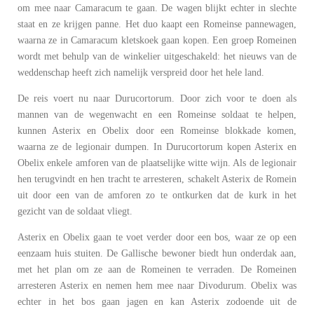
om mee naar Camaracum te gaan. De wagen blijkt echter in slechte
staat en ze krijgen panne. Het duo kaapt een Romeinse pannewagen,
waarna ze in Camaracum kletskoek gaan kopen. Een groep Romeinen
wordt met behulp van de winkelier uitgeschakeld: het nieuws van de
weddenschap heeft zich namelijk verspreid door het hele land.
De reis voert nu naar Durucortorum. Door zich voor te doen als
mannen van de wegenwacht en een Romeinse soldaat te helpen,
kunnen Asterix en Obelix door een Romeinse blokkade komen,
waarna ze de legionair dumpen. In Durucortorum kopen Asterix en
Obelix enkele amforen van de plaatselijke witte wijn. Als de legionair
hen terugvindt en hen tracht te arresteren, schakelt Asterix de Romein
uit door een van de amforen zo te ontkurken dat de kurk in het
gezicht van de soldaat vliegt.
Asterix en Obelix gaan te voet verder door een bos, waar ze op een
eenzaam huis stuiten. De Gallische bewoner biedt hun onderdak aan,
met het plan om ze aan de Romeinen te verraden. De Romeinen
arresteren Asterix en nemen hem mee naar Divodurum. Obelix was
echter in het bos gaan jagen en kan Asterix zodoende uit de