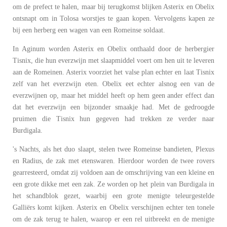
om de prefect te halen, maar bij terugkomst blijken Asterix en Obelix
ontsnapt om in Tolosa worstjes te gaan kopen. Vervolgens kapen ze
bij een herberg een wagen van een Romeinse soldaat.
In Aginum worden Asterix en Obelix onthaald door de herbergier
Tisnix, die hun everzwijn met slaapmiddel voert om hen uit te leveren
aan de Romeinen. Asterix voorziet het valse plan echter en laat Tisnix
zelf van het everzwijn eten. Obelix eet echter alsnog een van de
everzwijnen op, maar het middel heeft op hem geen ander effect dan
dat het everzwijn een bijzonder smaakje had. Met de gedroogde
pruimen die Tisnix hun gegeven had trekken ze verder naar
Burdigala.
's Nachts, als het duo slaapt, stelen twee Romeinse bandieten, Plexus
en Radius, de zak met etenswaren. Hierdoor worden de twee rovers
gearresteerd, omdat zij voldoen aan de omschrijving van een kleine en
een grote dikke met een zak. Ze worden op het plein van Burdigala in
het schandblok gezet, waarbij een grote menigte teleurgestelde
Galliërs komt kijken. Asterix en Obelix verschijnen echter ten tonele
om de zak terug te halen, waarop er een rel uitbreekt en de menigte