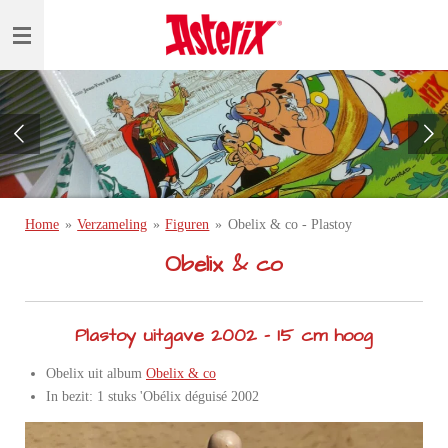
Ga
direct
naar
de
hoofdinhoud
Home
»
Verzameling
»
Figuren
»
Obelix & co - Plastoy
Obelix & co
Plastoy uitgave 2002 - 15 cm hoog
Obelix uit album
Obelix & co
In bezit: 1 stuks 'Obélix déguisé 2002