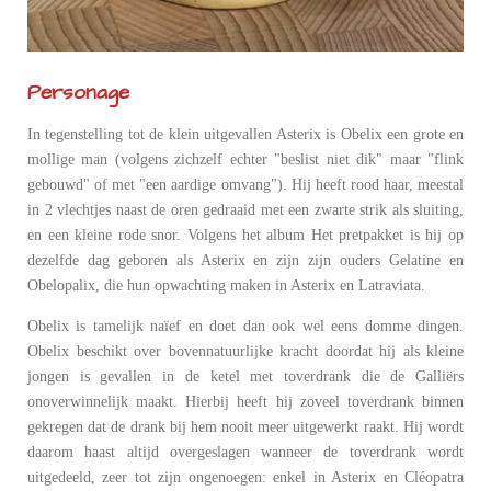
Personage
In tegenstelling tot de klein uitgevallen Asterix is Obelix een grote en
mollige man (volgens zichzelf echter "beslist niet dik" maar "flink
gebouwd" of met "een aardige omvang"). Hij heeft rood haar, meestal
in 2 vlechtjes naast de oren gedraaid met een zwarte strik als sluiting,
en een kleine rode snor. Volgens het album Het pretpakket is hij op
dezelfde dag geboren als Asterix en zijn zijn ouders Gelatine en
Obelopalix, die hun opwachting maken in Asterix en Latraviata.
Obelix is tamelijk naïef en doet dan ook wel eens domme dingen.
Obelix beschikt over bovennatuurlijke kracht doordat hij als kleine
jongen is gevallen in de ketel met toverdrank die de Galliërs
onoverwinnelijk maakt. Hierbij heeft hij zoveel toverdrank binnen
gekregen dat de drank bij hem nooit meer uitgewerkt raakt. Hij wordt
daarom haast altijd overgeslagen wanneer de toverdrank wordt
uitgedeeld, zeer tot zijn ongenoegen: enkel in Asterix en Cléopatra