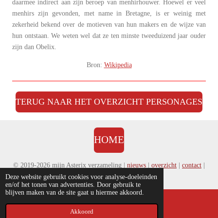
daarmee indirect aan zijn beroep van menhirhouwer. Hoewel er veel
menhirs zijn gevonden, met name in Bretagne, is er weinig met
zekerheid bekend over de motieven van hun makers en de wijze van
hun ontstaan. We weten wel dat ze ten minste tweeduizend jaar ouder
zijn dan Obelix.
Bron:
Wikipedia
TERUG NAAR HET OVERZICHT PERSONAGES
HOME
© 2019-2026 mijn Asterix verzameling |
nieuws
|
overzicht
|
contact
|
disclaimer
|
voorwaarden & privacy
Deze website gebruikt cookies voor analyse-doeleinden
en/of het tonen van advertenties. Door gebruik te
blijven maken van de site gaat u hiermee akkoord.
Akkoord
E-mailadres