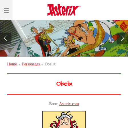
Ga
direct
naar
de
hoofdinhoud
Home
»
Personages
»
Obelix
Obelix
Bron:
Asterix.com