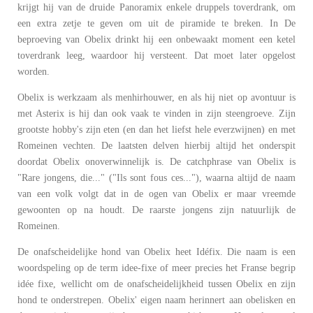
krijgt hij van de druide Panoramix enkele druppels toverdrank, om
een extra zetje te geven om uit de piramide te breken. In De
beproeving van Obelix drinkt hij een onbewaakt moment een ketel
toverdrank leeg, waardoor hij versteent. Dat moet later opgelost
worden.
Obelix is werkzaam als menhirhouwer, en als hij niet op avontuur is
met Asterix is hij dan ook vaak te vinden in zijn steengroeve. Zijn
grootste hobby's zijn eten (en dan het liefst hele everzwijnen) en met
Romeinen vechten. De laatsten delven hierbij altijd het onderspit
doordat Obelix onoverwinnelijk is. De catchphrase van Obelix is
"Rare jongens, die..." ("Ils sont fous ces..."), waarna altijd de naam
van een volk volgt dat in de ogen van Obelix er maar vreemde
gewoonten op na houdt. De raarste jongens zijn natuurlijk de
Romeinen.
De onafscheidelijke hond van Obelix heet Idéfix. Die naam is een
woordspeling op de term idee-fixe of meer precies het Franse begrip
idée fixe, wellicht om de onafscheidelijkheid tussen Obelix en zijn
hond te onderstrepen. Obelix' eigen naam herinnert aan obelisken en