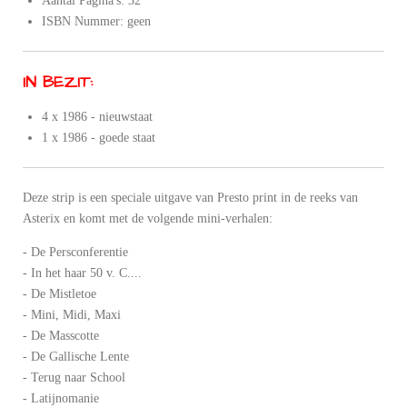
Aantal Pagina's: 32
ISBN Nummer: geen
IN BEZIT:
4 x 1986 - nieuwstaat
1 x 1986 - goede staat
Deze strip is een speciale uitgave van Presto print in de reeks van
Asterix en komt met de volgende mini-verhalen:
- De Persconferentie
- In het haar 50 v. C....
- De Mistletoe
- Mini, Midi, Maxi
- De Masscotte
- De Gallische Lente
- Terug naar School
- Latijnomanie