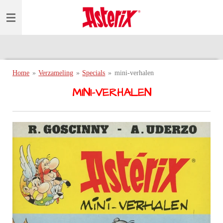
Ga
direct
naar
de
hoofdinhoud
Home
»
Verzameling
»
Specials
»
mini-verhalen
MINI-VERHALEN