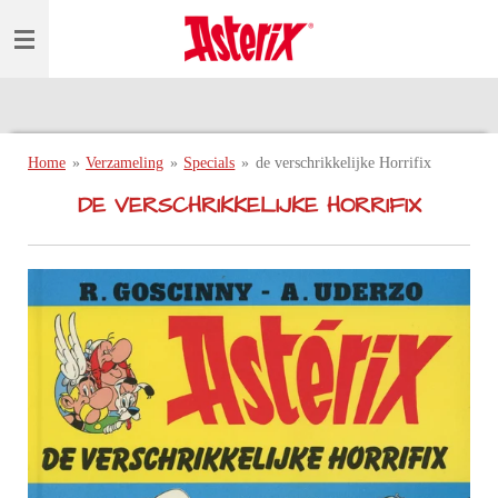
Ga
direct
naar
de
hoofdinhoud
Home
»
Verzameling
»
Specials
»
de verschrikkelijke Horrifix
DE VERSCHRIKKELIJKE HORRIFIX