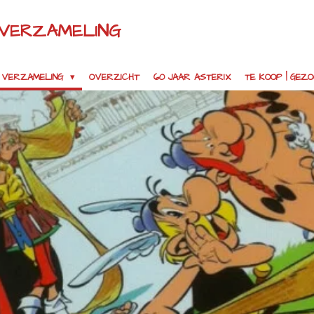
 VERZAMELING
VERZAMELING
OVERZICHT
60 JAAR ASTERIX
TE KOOP | GEZ