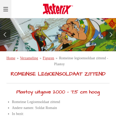
Ga
direct
naar
de
hoofdinhoud
Home
»
Verzameling
»
Figuren
»
Romeinse legioensoldaat zittend -
Plastoy
ROMEINSE LEGIOENSOLDAAT ZITTEND
Plastoy uitgave 2000 - 7,5 cm hoog
Romeinse Legioensoldaat zittend
Andere namen: Soldat Romain
In bezit: