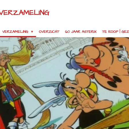
 VERZAMELING
VERZAMELING
OVERZICHT
60 JAAR ASTERIX
TE KOOP | G