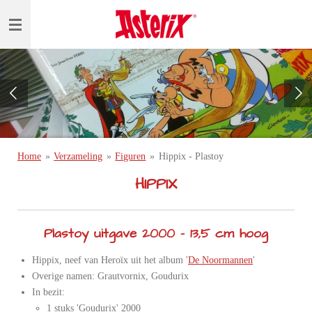
Ga
direct
naar
de
hoofdinhoud
Home
»
Verzameling
»
Figuren
»
Hippix - Plastoy
HIPPIX
Plastoy uitgave 2000 - 13,5 cm hoog
Hippix, neef van Heroïx ui
t het album '
De Noormannen
'
Overige namen: Grautvornix, Goudurix
In bezit:
1 stuks 'Goudurix' 2000