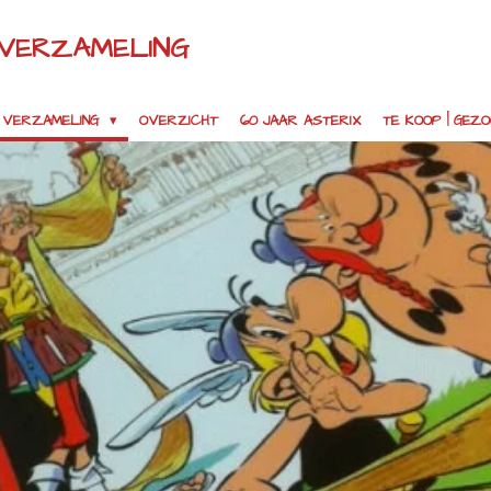
 VERZAMELING
VERZAMELING
OVERZICHT
60 JAAR ASTERIX
TE KOOP | GEZ