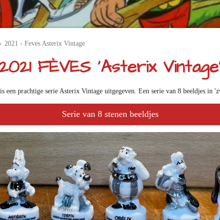
»
2021 - Feves Asterix Vintage
2021 FÈVES 'Asterix Vintage
is een prachtige serie Asterix Vintage uitgegeven. Een serie van 8 beeldjes in 'z
Serie van 8 stenen beeldjes