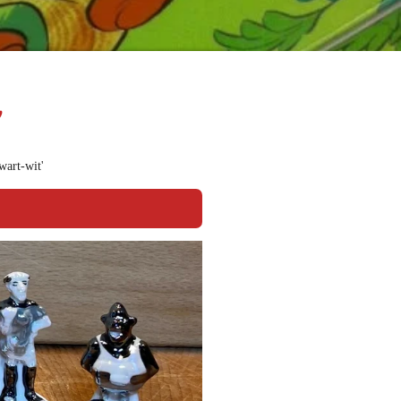
'
wart-wit'