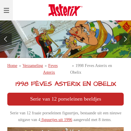
Ga
direct
naar
de
hoofdinhoud
Home
»
Verzameling
»
Feves
»
1998 Feves Asterix en
Asterix
Obelix
1998 FÈVES ASTERIX EN OBELIX
Serie van 12 porseleinen beeldjes
Serie van 12 fraaie porseleinen figuurtjes, bestaande uit een nieuwe
uitgave van 4
figuurtjes uit 1996
aangevuld met 8 items.