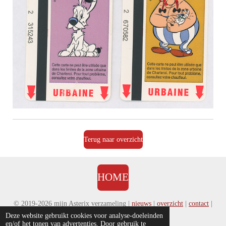
Terug naar overzicht
HOME
© 2019-2026 mijn Asterix verzameling |
nieuws
|
overzicht
|
contact
|
disclaimer
|
voorwaarden & privacy
Deze website gebruikt cookies voor analyse-doeleinden
en/of het tonen van advertenties. Door gebruik te