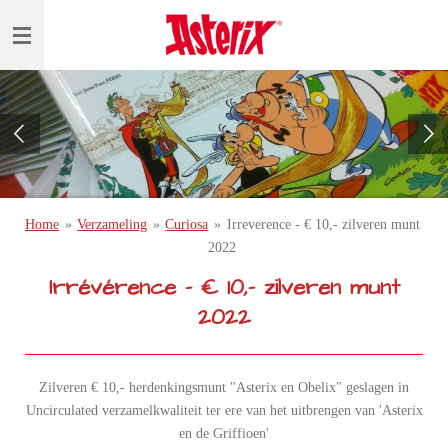
Ga
direct
naar
de
hoofdinhoud
Home
»
Verzameling
»
Curiosa
»
Irreverence - € 10,- zilveren munt
2022
Irrévérence - € 10,- zilveren munt
2022
Zilveren € 10,- herdenkingsmunt "Asterix en Obelix" geslagen in
Uncirculated verzamelkwaliteit ter ere van het uitbrengen van 'Asterix
en de Griffioen'