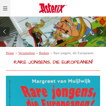
Ga
direct
naar
de
hoofdinhoud
Home
»
Verzameling
»
Boeken
»
Rare jongens, die Europeanen
RARE JONGENS, DIE EUROPEANEN!