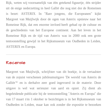
Rijk, weten wij voornamelijk van één getekend figuurtje, één strijder
uit de enige nederzetting in heel Gallië die nog niet dor de Romeinen
is bezet: ASTERIX. In "Rare jongens, die Europeanen" kijkt
Margreet van Muijlwijk door de ogen van Asterix opnieuw naar het
Romeinse Rijk, dat een enorme invloed heeft gehad op de cultuur en
de geschiedenis van het Europese continent. Aan het leven in het
Romeinse Rijk en de tijd van Asterix was in 2000 ook een grote
tentoonstelling gewijd in het Rijksmuseum van Oudheden in Leiden,
ASTERIX en Europa.
Recensie
Margreet van Muijlwijk, schrijfster van dit boekje, is de vertaalster
van de zojuist verschenen jubileumuitgave 'De wereld van Asterix de
Galliër'* en is derhalve zeer goed ingevoerd in de materie. Deze
uitgave is wel wat serieuzer van aard en opzet. Zij dient als
begeleidende publicatie bij de tentoonstelling "Asterix en Europa" die
van 17 maart t/m 1 oktober te bezichtigen is in het Rijksmuseum van
Oudheden in Leiden, maar kan ook zonder die expositie te bezoeken