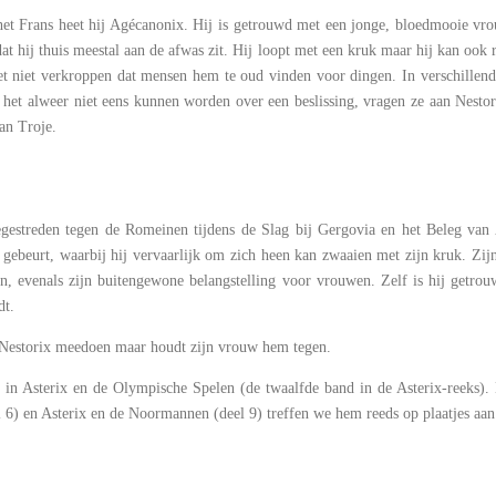
het Frans heet hij Agécanonix. Hij is getrouwd met een jonge, bloedmooie vrou
t hij thuis meestal aan de afwas zit. Hij loopt met een kruk maar hij kan ook re
het niet verkroppen dat mensen hem te oud vinden voor dingen. In verschillende
 het alweer niet eens kunnen worden over een beslissing, vragen ze aan Nestor
van Troje.
egestreden tegen de Romeinen tijdens de Slag bij Gergovia en het Beleg van 
 gebeurt, waarbij hij vervaarlijk om zich heen kan zwaaien met zijn kruk. Zijn
n, evenals zijn buitengewone belangstelling voor vrouwen. Zelf is hij getro
dt.
l Nestorix meedoen maar houdt zijn vrouw hem tegen.
 in Asterix en de Olympische Spelen (de twaalfde band in de Asterix-reeks).
el 6) en Asterix en de Noormannen (deel 9) treffen we hem reeds op plaatjes aan