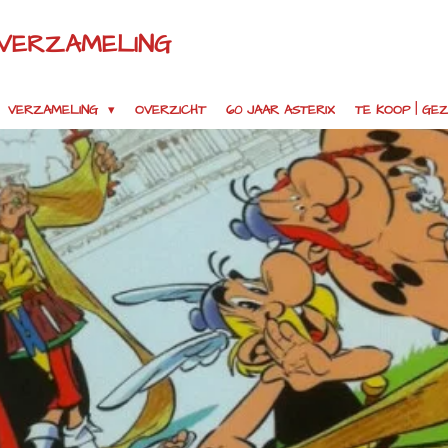
 VERZAMELING
VERZAMELING
OVERZICHT
60 JAAR ASTERIX
TE KOOP | G